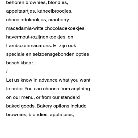
behoren brownies, blondies,
appeltaartjes, kaneelbroodjes,
chocoladekoekjes, cranberry-
macadamia-witte chocoladekoekjes,
havermout-rozijnenkoekjes, en
frambozenmacarons. Er zijn ook
speciale en seizoensgebonden opties
beschikbaar.
/
Let us know in advance what you want
to order. You can choose from anything
on our menu, or from our standard
baked goods. Bakery options include
brownies, blondies, apple pies,
cinnamon rolls, chocolate chip cookies,
cranberry macadamia white chocolate